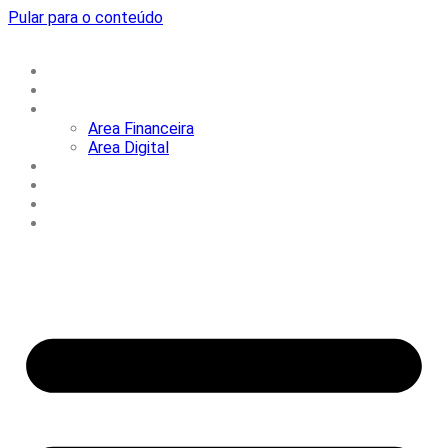
Pular para o conteúdo
Home
Sobre Nós
Serviços
Area Financeira
Area Digital
Portfólio
Notícias
FAQ
Contactos