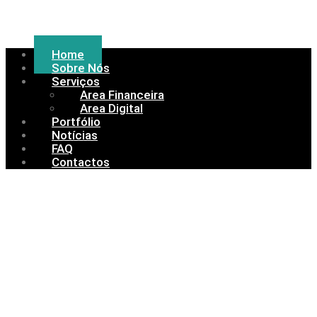
Home
Sobre Nós
Serviços
Area Financeira
Area Digital
Portfólio
Notícias
FAQ
Contactos
Marketing &
Contabilidade
Transformamos desafios em oportunidades!
Com uma visão 360º, oferecemos soluções financeiras e