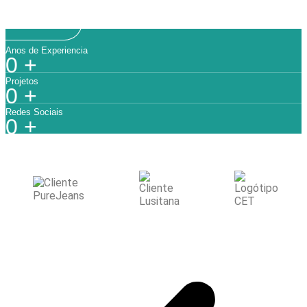
Saber mais
Anos de Experiencia
0
+
Projetos
0
+
Redes Sociais
0
+