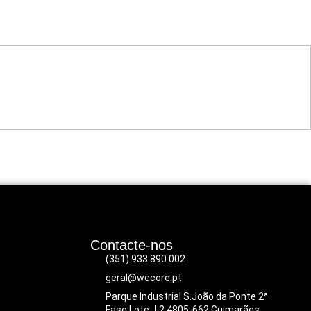
Contacte-nos
(351) 933 890 002
geral@wecore.pt
Parque Industrial S.João da Ponte 2ª
Fase Lote J 2 4805-662 Guimarães